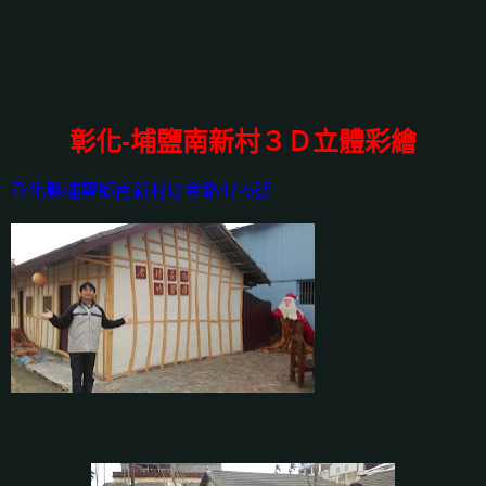
彰化-埔鹽南新村３Ｄ立體彩繪
彰化縣埔鹽鄉南新村好金路47-5號