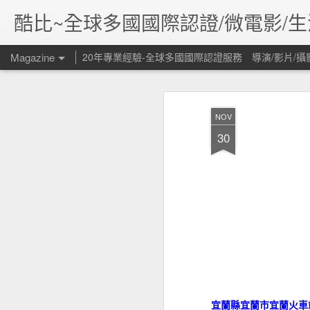
酷比~全球多國國際認證/微電影/生
Magazine
20年專業經驗-全球多國國際認證服務
導演/影片/攝
NOV
30
宜蘭縣宜蘭市宜蘭火車