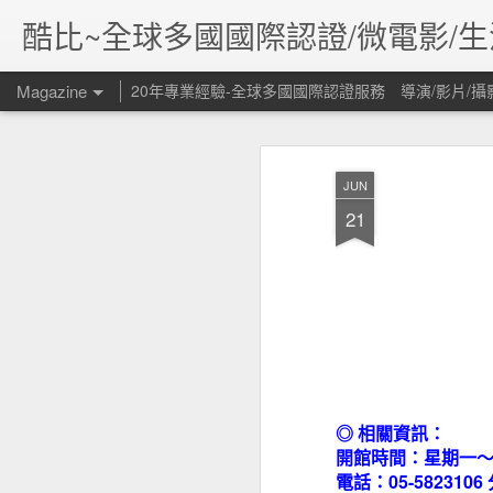
酷比~全球多國國際認證/微電影/生
Magazine
20年專業經驗-全球多國國際認證服務
導演/影片/攝
JUN
21
◎ 相關資訊：
開館時間：星期一～星期
電話：05-5823106