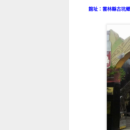
館址：雲林縣古坑鄉
SEP
走訪菲律賓
22
2017.9.21 第一天