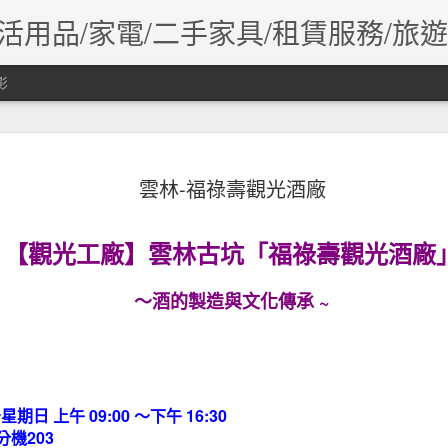
活用品/家電/二手家具/租賃服務/旅遊
影
欣葉日本料
OCT
雲林-福祿壽觀光酒廠
13
欣葉日本料理-桃園
店鋪位置:桃園市同德五街67
【觀光工廠】雲林古坑「福祿壽觀光酒廠
訂位專線: 03-317-8833
～酒的製造與文化傳承
~
日 上午 09:00 ～下午 16:30
 分機203